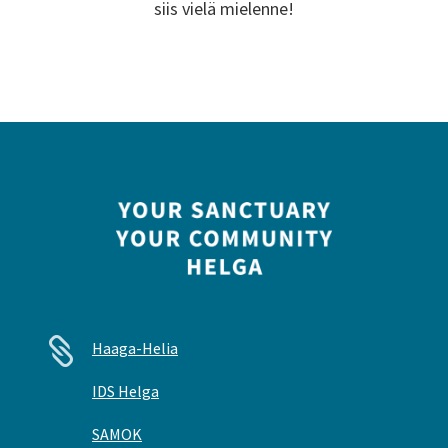
siis vielä mielenne!

Haaga-Helia
IDS Helga
SAMOK