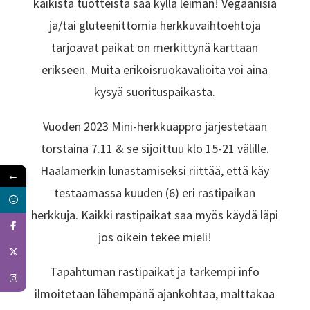
kaikista tuotteista saa kyllä leiman! Vegaanisia
ja/tai gluteenittomia herkkuvaihtoehtoja
tarjoavat paikat on merkittynä karttaan
erikseen. Muita erikoisruokavalioita voi aina
kysyä suorituspaikasta.
Vuoden 2023 Mini-herkkuappro järjestetään
torstaina 7.11 & se sijoittuu klo 15-21 välille.
Haalamerkin lunastamiseksi riittää, että käy
←
testaamassa kuuden (6) eri rastipaikan
herkkuja. Kaikki rastipaikat saa myös käydä läpi
jos oikein tekee mieli!
Tapahtuman rastipaikat ja tarkempi info
ilmoitetaan lähempänä ajankohtaa, malttakaa