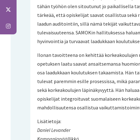
tähän työhön olen sitoutunut jo paikallisella ta
tärkeää, että opiskelijat saavat osallistua sek
laadun auditointiin, sillä nämä tekijät vaikuttav
tulevaisuuteensa. SAMOKin hallituksessa haluan 
hyvinvointia ja turvaavat laadukkaan koulutuksen
Ilonan tavoitteena on kehittää korkeakoulujen ra
opetuksen laatu saavat ansaitsemansa huomion
osa laadukkaan koulutuksen takaamista. Hän ta
tulevat paremmin esille prosessissa, mikä paran
sekä korkeakoulujen läpinäkyvyyttä. Hän haluaa
opiskelijat integroituvat suomalaiseen korkea
mahdollisuutensa osallistua vaikuttamistoimin
Lisätietoja:
Daniel Levander
Kampanjapäällikkö