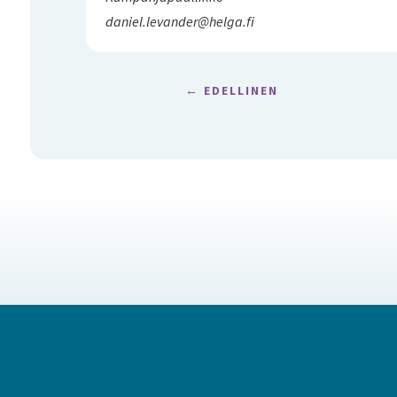
daniel.levander@helga.fi
←
EDELLINEN