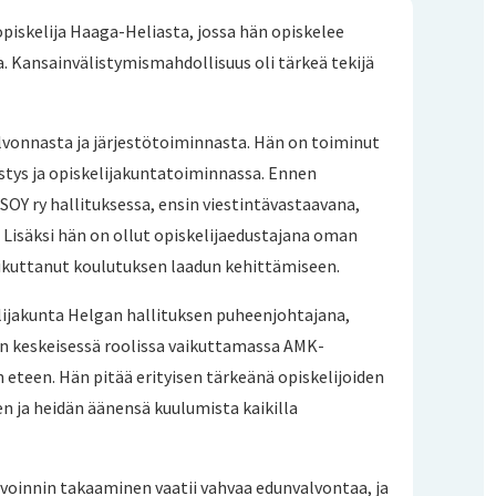
iskelija Haaga-Heliasta, jossa hän opiskelee
la. Kansainvälistymismahdollisuus oli tärkeä tekijä
alvonnasta ja järjestötoiminnasta. Hän on toiminut
istys ja opiskelijakuntatoiminnassa. Ennen
SOY ry hallituksessa, ensin viestintävastaavana,
 Lisäksi hän on ollut opiskelijaedustajana oman
ikuttanut koulutuksen laadun kehittämiseen.
elijakunta Helgan hallituksen puheenjohtajana,
on keskeisessä roolissa vaikuttamassa AMK-
 eteen. Hän pitää erityisen tärkeänä opiskelijoiden
n ja heidän äänensä kuulumista kaikilla
nvoinnin takaaminen vaatii vahvaa edunvalvontaa, ja