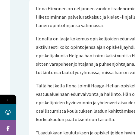
Ilona Hirvonen on neljännen vuoden tradenomiop
liiketoiminnan palveluratkaisut ja kielet -linjal
hänen opintolinjansa valinnassa.
Ilonalla on laaja kokemus opiskelijoiden edunv
aktiivisesti koko opintojensa ajan opiskelijayhd
opiskelijakunta Helgaa hän toimi kaksi vuotta H
sitten varapuheenjohtajana ja puheenjohtajana.
tutkintonsa laatutyöryhmässä, missä hän on va
Tällä hetkellä Ilona toimii Haaga-Helian opisk
vastuualueinaan edunvalvonta ja hallinto. Hän 
←
opiskelijoiden hyvinvoinnin ja yhdenvertaisuuden
osallistumista koulutuksen laadun kehittämisee
korkeakoulun päätöksenteon tasoilla.
“Laadukkaan koulutuksen ja opiskelijoiden hyvi