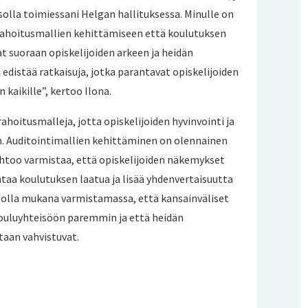
solla toimiessani Helgan hallituksessa. Minulle on
ä rahoitusmallien kehittämiseen että koulutuksen
at suoraan opiskelijoiden arkeen ja heidän
edistää ratkaisuja, jotka parantavat opiskelijoiden
 kaikille”, kertoo Ilona.
hoitusmalleja, jotta opiskelijoiden hyvinvointi ja
. Auditointimallien kehittäminen on olennainen
htoo varmistaa, että opiskelijoiden näkemykset
taa koulutuksen laatua ja lisää yhdenvertaisuutta
 olla mukana varmistamassa, että kansainväliset
kouluyhteisöön paremmin ja että heidän
taan vahvistuvat.