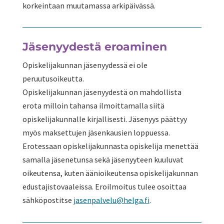
korkeintaan muutamassa arkipäivässä.
Jäsenyydestä eroaminen
Opiskelijakunnan jäsenyydessä ei ole
peruutusoikeutta.
Opiskelijakunnan jäsenyydestä on mahdollista
erota milloin tahansa ilmoittamalla siitä
opiskelijakunnalle kirjallisesti. Jäsenyys päättyy
myös maksettujen jäsenkausien loppuessa.
Erotessaan opiskelijakunnasta opiskelija menettää
samalla jäsenetunsa sekä jäsenyyteen kuuluvat
oikeutensa, kuten äänioikeutensa opiskelijakunnan
edustajistovaaleissa. Eroilmoitus tulee osoittaa
sähköpostitse
jasenpalvelu@helga.fi
.