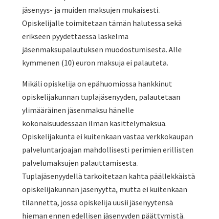
jäsenyys- ja muiden maksujen mukaisesti.
Opiskelijalle toimitetaan tämän halutessa sekä
erikseen pyydettäessä laskelma
jäsenmaksupalautuksen muodostumisesta. Alle
kymmenen (10) euron maksuja ei palauteta.
Mikäli opiskelija on epähuomiossa hankkinut
opiskelijakunnan tuplajäsenyyden, palautetaan
ylimääräinen jäsenmaksu hänelle
kokonaisuudessaan ilman käsittelymaksua.
Opiskelijakunta ei kuitenkaan vastaa verkkokaupan
palveluntarjoajan mahdollisesti perimien erillisten
palvelumaksujen palauttamisesta.
Tuplajäsenyydellä tarkoitetaan kahta päällekkäistä
opiskelijakunnan jäsenyyttä, mutta ei kuitenkaan
tilannetta, jossa opiskelija uusii jäsenyytensä
hieman ennen edellisen jäsenyyden päättymistä.