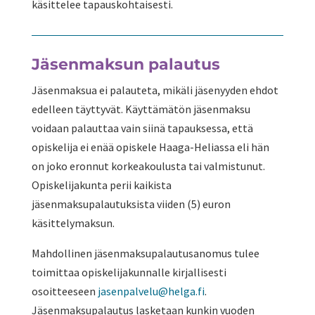
käsittelee tapauskohtaisesti.
Jäsenmaksun palautus
Jäsenmaksua ei palauteta, mikäli jäsenyyden ehdot
edelleen täyttyvät. Käyttämätön jäsenmaksu
voidaan palauttaa vain siinä tapauksessa, että
opiskelija ei enää opiskele Haaga-Heliassa eli hän
on joko eronnut korkeakoulusta tai valmistunut.
Opiskelijakunta perii kaikista
jäsenmaksupalautuksista viiden (5) euron
käsittelymaksun.
Mahdollinen jäsenmaksupalautusanomus tulee
toimittaa opiskelijakunnalle kirjallisesti
osoitteeseen
jasenpalvelu@helga.fi
.
Jäsenmaksupalautus lasketaan kunkin vuoden