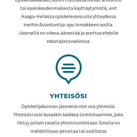
tai epäoikeudenmukaista käyttäytymistä, voit
Haaga-Heliassa opiskelevana olla yhteydessä
meihin Asiantuntija-apu lomakkeen avulla.
Jäsenellä on oikeus äänestää ja asettua ehdolle
edustajistovaaleissa.

YHTEISÖSI
Opiskelijakunnan jäsenenä olet osa yhteisöä.
Yhteisösi osio kuvaakin kaikkea toimintaamme, joka
liittyy jollain tavalla yhteistoimintaan. Sinulla on
mahdollisuus perustaa tai osallistua