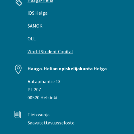

Haaga-Helia
IDS Helga
SAMOK
OLL
World Student Capital

Haaga-Helian opiskelijakunta Helga
Ratapihantie 13
PL 207
00520 Helsinki
i
Tietosuoja
Saavutettavuusseloste