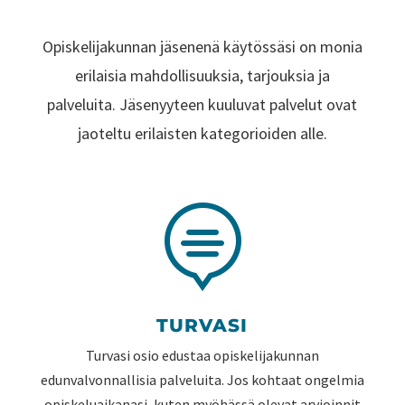
Opiskelijakunnan jäsenenä käytössäsi on monia
erilaisia mahdollisuuksia, tarjouksia ja
palveluita. Jäsenyyteen kuuluvat palvelut ovat
jaoteltu erilaisten kategorioiden alle.

TURVASI
Turvasi osio edustaa opiskelijakunnan
edunvalvonnallisia palveluita. Jos kohtaat ongelmia
opiskeluaikanasi, kuten myöhässä olevat arvioinnit