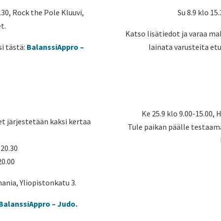
4.30, Rock the Pole Kluuvi,
Su 8.9 klo 15
t.
Katso lisätiedot ja varaa ma
i tästä:
BalanssiAppro –
lainata varusteita et
Ke 25.9 klo 9.00-15.00,
et järjestetään kaksi kertaa
Tule paikan päälle testaam
-20.30
20.00
ania, Yliopistonkatu 3.
BalanssiAppro – Judo.