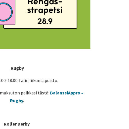
Rugby
7.00-18.00 Talin liikuntapuisto.
a maksuton paikkasi tästä:
BalanssiAppro –
Rugby
.
Roller Derby