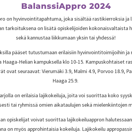
BalanssiAppro 2024
o on hyvinvointitapahtuma, joka sisältää rastikierroksia ja l
 tarkoituksena on lisätä opiskelijoiden kokonaisvaltaista h
sekä kannustaa liikkumaan yksin tai yhdessä!
ksilla pääset tutustumaan erilaisiin hyvinvointitoimijoihin ja
la Haaga-Helian kampuksella klo 10-15. Kampuskohtaiset ras
t ovat seuraavat: Vierumäki 3.9, Malmi 4.9, Porvoo 18.9, Pas
Haaga 25.9.
arjolla on erilaisia lajikokeiluja, joita voi suorittaa koko syy
isesti tai ryhmissä omien aikataulujen sekä mielenkiintojen 
n opiskelijat voivat suorittaa lajikokeiluappron halutessaan
a on myös approhintaisia kokeiluja. Lajikokeilu appropassin