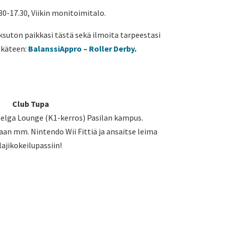
.30-17.30, Viikin monitoimitalo.
ksuton paikkasi tästä sekä ilmoita tarpeestasi
ukäteen:
BalanssiAppro – Roller Derby
.
Club Tupa
 Helga Lounge (K1-kerros) Pasilan kampus.
aan mm. Nintendo Wii Fittiä ja ansaitse leima
lajikokeilupassiin!