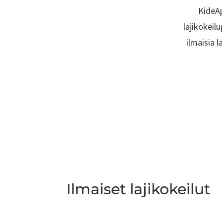
KideAp
lajikokeil
ilmaisia 
Ilmaiset lajikokeilut