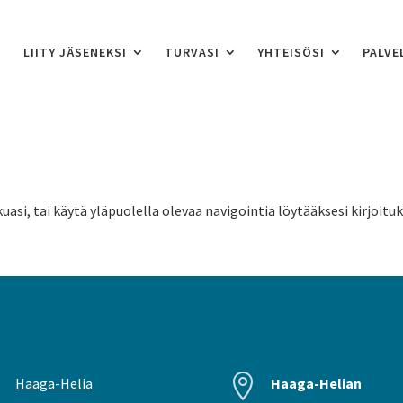
LIITY JÄSENEKSI
TURVASI
YHTEISÖSI
PALVE
uasi, tai käytä yläpuolella olevaa navigointia löytääksesi kirjoitu


Haaga-Helia
Haaga-Helian