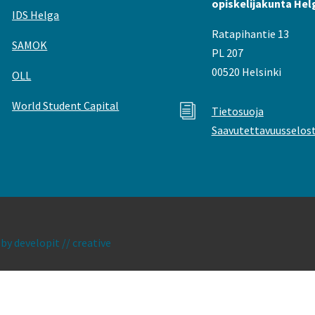
opiskelijakunta Hel
IDS Helga
Ratapihantie 13
SAMOK
PL 207
00520 Helsinki
OLL
World Student Capital
i
Tietosuoja
Saavutettavuusselos
|
by developit // creative