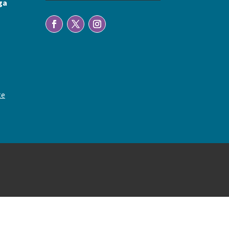
ga
te