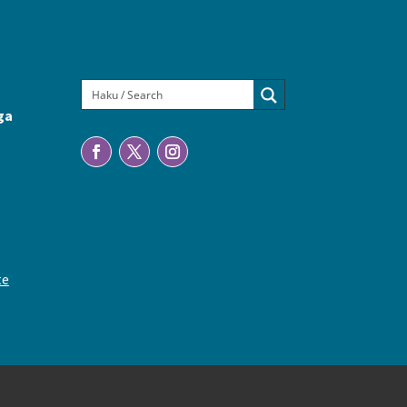
ga
te