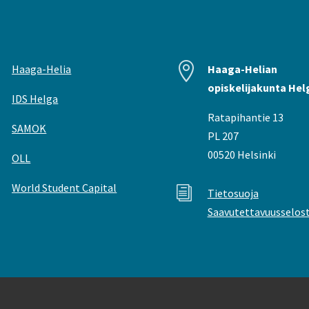


Haaga-Helia
Haaga-Helian
opiskelijakunta Hel
IDS Helga
Ratapihantie 13
SAMOK
PL 207
00520 Helsinki
OLL
World Student Capital
i
Tietosuoja
Saavutettavuusselos