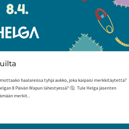
uilta
ttaako haalareissa tyhjä aukko, joka kaipaisi merkkitäytettä?
elgan 8 Päivän Wapun lähestyessä? 🤔 Tule Helga jäsenten
ämään merkit...