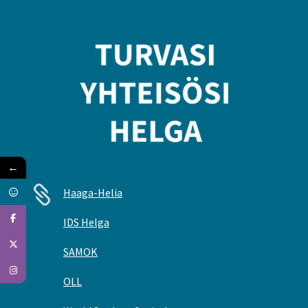
←

Haaga-Helia
IDS Helga
SAMOK
OLL