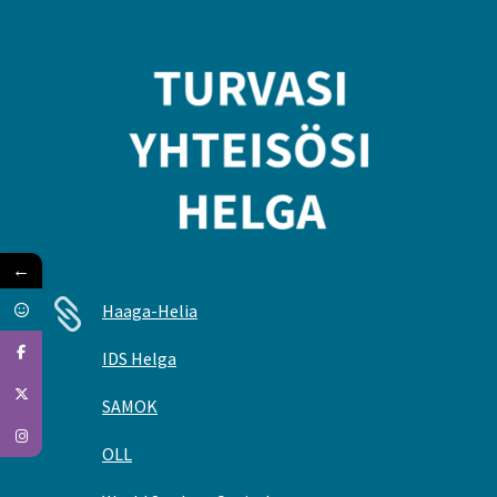
←

Haaga-Helia
IDS Helga
SAMOK
OLL