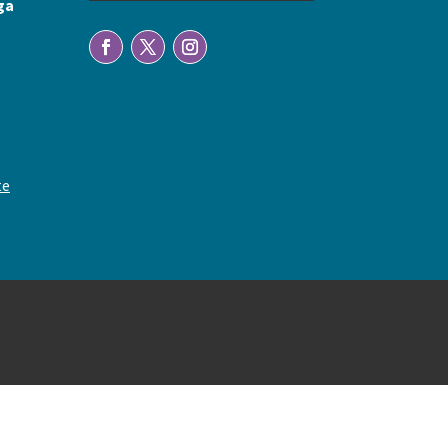
ga
te