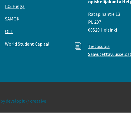
opiskelijakunta Hel
IDS Helga
Ratapihantie 13
SAMOK
PL 207
00520 Helsinki
OLL
World Student Capital
i
Tietosuoja
Saavutettavuusselos
|
by developit // creative