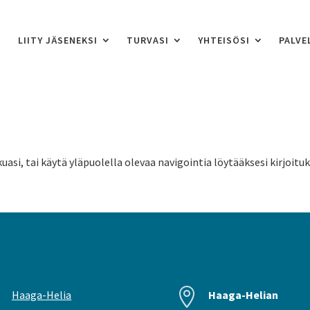
LIITY JÄSENEKSI
TURVASI
YHTEISÖSI
PALVE
uasi, tai käytä yläpuolella olevaa navigointia löytääksesi kirjoitu


Haaga-Helia
Haaga-Helian