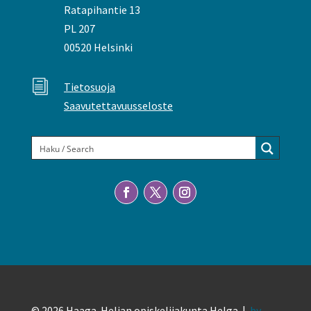
Ratapihantie 13
PL 207
00520 Helsinki
i
Tietosuoja
Saavutettavuusseloste
© 2026 Haaga-Helian opiskelijakunta Helga |
by