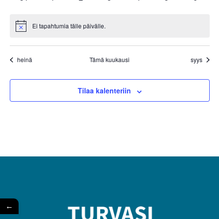
tapahtumat
tapahtumat
tapahtumat
tapahtumat
tapahtumat
tapahtumat
tapaht
Ei tapahtumia tälle päivälle.
Notice
heinä
Tämä kuukausi
syys
Tilaa kalenteriin
←