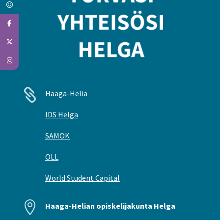

Haaga-Helia
IDS Helga
SAMOK
OLL
World Student Capital

Haaga-Helian opiskelijakunta Helga