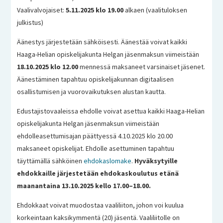
Vaalivalvojaiset:
5.11.2025 klo 19.00
alkaen (vaalituloksen
julkistus)
Äänestys järjestetään sähköisesti. Äänestää voivat kaikki
Haaga-Helian opiskelijakunta Helgan jäsenmaksun viimeistään
18.10.2025 klo 12.00
mennessä maksaneet varsinaiset jäsenet.
Äänestäminen tapahtuu opiskelijakunnan digitaalisen
osallistumisen ja vuorovaikutuksen alustan kautta.
Edustajistovaaleissa ehdolle voivat asettua kaikki Haaga-Helian
opiskelijakunta Helgan jäsenmaksun viimeistään
ehdolleasettumisajan päättyessä 4.10.2025 klo 20.00
maksaneet opiskelijat. Ehdolle asettuminen tapahtuu
täyttämällä sähköinen
ehdokaslomake
.
Hyväksytyille
ehdokkaille järjestetään ehdokaskoulutus etänä
maanantaina 13.10.2025 kello 17.00–18.00.
Ehdokkaat voivat muodostaa vaaliliiton, johon voi kuulua
korkeintaan kaksikymmentä (20) jäsentä. Vaaliliitolle on