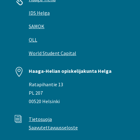

IDS Helga
SAMOK
OLL
World Student Capital

Haaga-Helian opiskelijakunta Helga
Ratapihantie 13
PL 207
00520 Helsinki
i
Tietosuoja
Saavutettavuusseloste