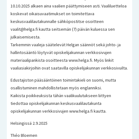
10.10.2025 alkaen aina vaalien päättymiseen asti. Vaaliluetteloa
koskevat oikaisuvaatimukset on toimitettava
keskusvaalilautakunnalle sähköpostitse osoitteen
vaalit@helga.fi
kautta seitsemän (7) päivän kuluessa sen
julkaisemisesta.
Tarkemmin vaaleja säätelevät Helgan säännöt sekä johto- ja
hallintosääntö löytyvät opiskelijakunnan verkkosivujen
materiaalipankista osoitteesta www.helga.fi. Myös linkit
vaaliasiakirjoihin ovat saatavilla opiskelijakunnan verkkosivuilta.
Edustajiston pääsääntöinen toimintakieli on suomi, mutta
osallistuminen mahdollistetaan myös englanniksi.
Kaikista poikkeuksista tähän vaalikuulutukseen liittyen
tiedottaa opiskelijakunnan keskusvaalilautakunta
opiskelijakunnan verkkosivujen www.helga.fi kautta.
Helsingissä 2.9.2025
Théo Bloemen