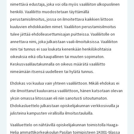
nimettävä edustaja, joka voi olla myös vaaliliiton ulkopuolinen
henkilö. Vaaliliitto muodostetaan täyttämällä
perustamisilmoitus, jossa on ilmoitettava kaikkien liittoon
kuuluvien ehdokkaiden nimet. Vaaliliiton perustamisilmoitus
tulee jättää ehdolleasettumisajan puitteissa. Vaaliliitolle on
annettava nimi, joka julkaistaan vaali-ilmoituksissa. Vaaliliiton
nimi tai tunnus ei saa loukata kenenkään henkilökohtaisia
oikeuksia eikä olla kaupallinen tai muuten sopimaton.
Keskusvaalilautakunnalla on oikeus määrätä vaaliliitto
nimeämään itsensä uudelleen tai hylätä tunnus.
Ehdokas voi kuulua vain yhteen vaaliliittoon. Mikäli ehdokas ei
ole ilmoittanut kuuluvansa vaaliliittoon, hänen katsotaan olevan
yksin omassa liitossaan eli niin sanotusti sitoutumaton.
Ehdokasluettelo julkaistaan opiskelijakunnan verkkosivuilla ja
julisteina kampusten virallisilla ilmoitustauluilla.
Vaaliluettelo on nähtävillä opiskelijakunnan toimistolla Haaga-
Helia ammattikorkeakoulun Pasilan toimipisteen 1K001-tilassa