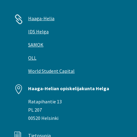

Haaga-Helia
IDS Helga
SAMOK
OLL
World Student Capital

Haaga-Helian opiskelijakunta Helga
Ratapihantie 13
PL 207
00520 Helsinki
i
Tietosuoja