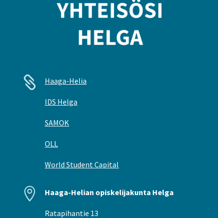

Haaga-Helia
IDS Helga
SAMOK
OLL
World Student Capital

Haaga-Helian opiskelijakunta Helga
Ratapihantie 13