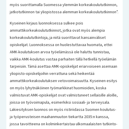
myös suorittamalla Suomessa ylemmän korkeakoulututkinnon,
jatkotutkinnon tai yliopistossa alemman korkeakoulututkinnon”.
Kyseinen kirjaus luonnoksessa sulkee pois
ammattikorkeakoulututkinnot, jotka ovat myös alempia
korkeakoulututkintoja, ja niitä suorittavat kansainväliset
opiskelijat. Luonnoksessa on huolestuttavaa huomata, ettei
AMK-koulutuksen arvoa työelämässä ole haluttu tunnistaa,
vaikka AMK-koulutus vastaa parhaiten tällä hetkellä työelämän
tarpeisiin. Tämä asettaa AMK-opiskelijat eriarvoiseen asemaan
yliopisto-opiskelijoihin verrattuna sekä heikentää
ammattikorkeakoulutuksen vetovoimaisuutta. Kyseinen esitys
on myös lyhytnäköinen työmarkkinat huomioiden, koska
valmistuvat AMK-opiskelijat ovat valmistuneet sellaisille aloille,
joissa on työvoimapula, esimerkiksi sosiaali- ja terveysala.
Lakiesityksen luonnos on myös ristiriidassa Suomen koulutus-
ja työperusteisen maahanmuuton tiekartta 2035:n kanssa,
jossa tavoitteena on kolminkertaistaa ulkomaalaisten tutkinto-