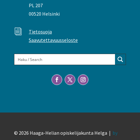
PL 207
00520 Helsinki
i
Tietosuoja
Saavutettavuusseloste
© 2026 Haaga-Helian opiskelijakunta Helga |
by