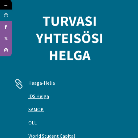
←

Haaga-Helia
IDS Helga
SAMOK
OLL
World Student Capital