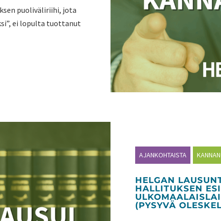
sen puoliväliriihi, jota
si”, ei lopulta tuottanut
AJANKOHTAISTA
KANNA
HELGAN LAUSUN
HALLITUKSEN ESI
ULKOMAALAISLA
(PYSYVÄ OLESKE