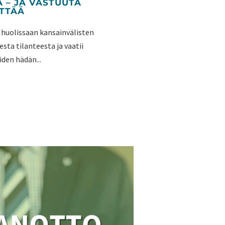
 – JA VASTUUTA
LTTÄÄ
 huolissaan kansainvälisten
esta tilanteesta ja vaatii
iden hädän...