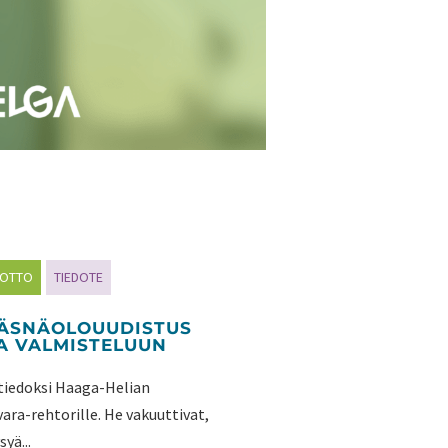
NOTTO
TIEDOTE
LÄSNÄOLOUUDISTUS
A VALMISTELUUN
y tiedoksi Haaga-Helian
ara-rehtorille. He vakuuttivat,
yä...