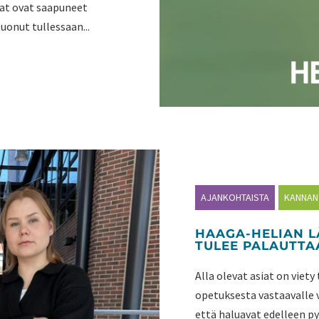
jat ovat saapuneet
uonut tullessaan...
AJANKOHTAISTA
KANNA
HAAGA-HELIAN 
TULEE PALAUTTA
Alla olevat asiat on viet
opetuksesta vastaavalle v
että haluavat edelleen pys