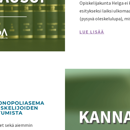
Opiskelijakunta Helga ei
esitykseksi laiksi ulkom
(pysyvä oleskelulupa), mi
LUE LISÄÄ
MONOPOLIASEMA
SKELIJOIDEN
TUMISTA
udet sekä aiemmin