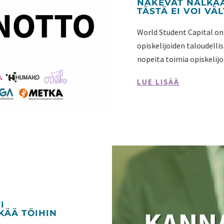
NÄKEVÄT NÄLKÄÄ
TÄSTÄ EI VOI VÄ
World Student Capital on
opiskelijoiden taloudellis
nopeita toimia opiskelijo
LUE LISÄÄ
I
NKÄÄ TÖIHIN