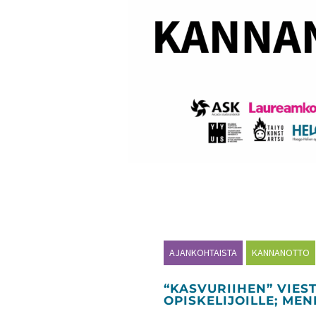
AJANKOHTAISTA
KANNANOTTO
“KASVURIIHEN” VIEST
OPISKELIJOILLE; ME