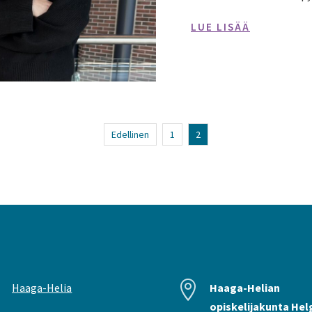
LUE LISÄÄ
Edellinen
1
2


Haaga-Helia
Haaga-Helian
opiskelijakunta Hel