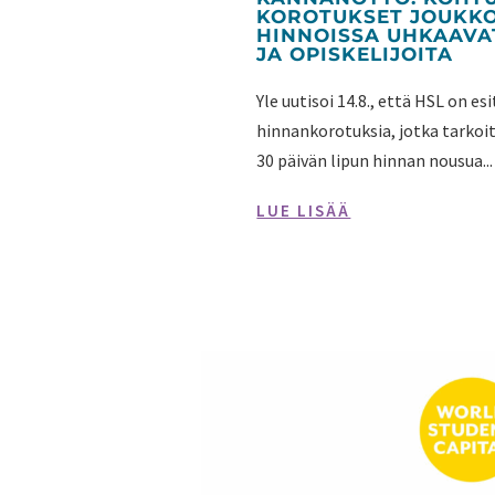
KOROTUKSET JOUKKO
HINNOISSA UHKAAVA
JA OPISKELIJOITA
Yle uutisoi 14.8., että HSL on e
hinnankorotuksia, jotka tarkoi
30 päivän lipun hinnan nousua...
LUE LISÄÄ