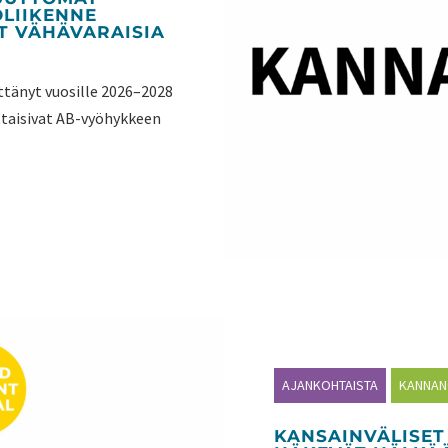
LIIKENNE
T VÄHÄVARAISIA
sittänyt vuosille 2026–2028
ttaisivat AB-vyöhykkeen
AJANKOHTAISTA
KANNA
KANSAINVÄLISET